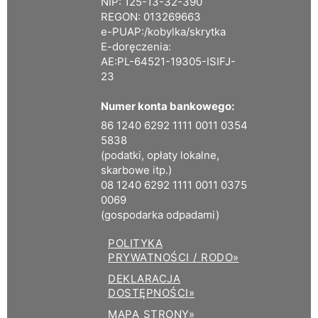
NIP: 125-13-32-390
REGON: 013269663
e-PUAP:/kobylka/skrytka
E-doręczenia:
AE:PL-64521-19305-ISIFJ-
23
Numer konta bankowego:
86 1240 6292 1111 0011 0354
5838
(podatki, opłaty lokalne,
skarbowe itp.)
08 1240 6292 1111 0011 0375
0069
(gospodarka odpadami)
POLITYKA
PRYWATNOŚCI / RODO»
DEKLARACJA
DOSTĘPNOŚCI»
MAPA STRONY»