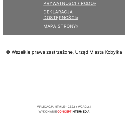
PRYWATNOŚCI / RODO»
DEKLARACJA
DOSTĘPNOŚCI»
MAPA STRONY»
© Wszelkie prawa zastrzeżone, Urząd Miasta Kobyłka
WALIDACJA:
HTML5
+
CSS3
+
WCAG 2.1
WYKONANIE
CONCEPT
INTERMEDIA