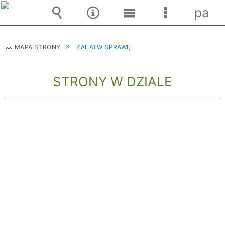
pane
Wyszukiwarka
Narzędzia
Menu
Menu
główne
szczegóło
MAPA STRONY
ZAŁATW SPRAWĘ
STRONY W DZIALE