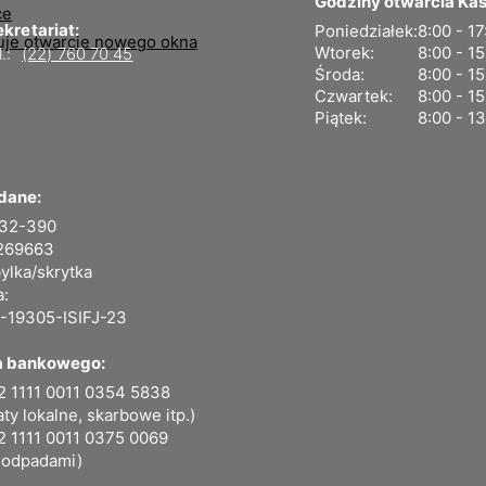
Godziny otwarcia Kas
kretariat:
Poniedziałek:
8:00 - 17
Wtorek:
8:00 - 1
l.:
(22) 760 70 45
Środa:
8:00 - 1
Czwartek:
8:00 - 1
Piątek:
8:00 - 1
dane:
-32-390
269663
ylka/skrytka
a:
-19305-ISIFJ-23
a bankowego:
2 1111 0011 0354 5838
aty lokalne, skarbowe itp.)
2 1111 0011 0375 0069
 odpadami)