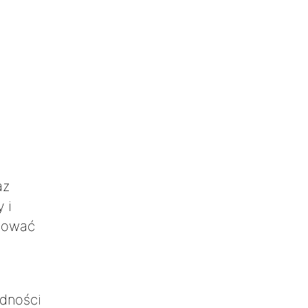
az
 i
udować
dności