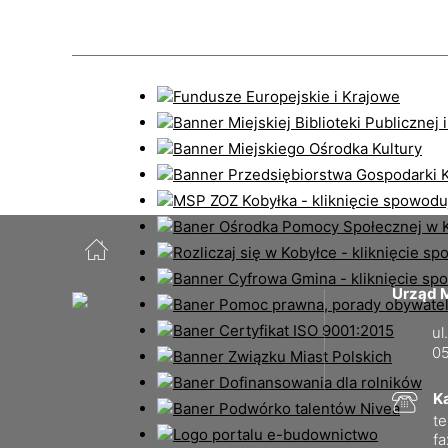
Urząd M
ul
05
K
te
fa