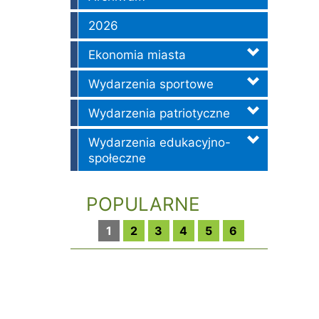
e
2026
Ekonomia miasta
Wydarzenia sportowe
Wydarzenia patriotyczne
Wydarzenia edukacyjno-
społeczne
POPULARNE
1
2
3
4
5
6