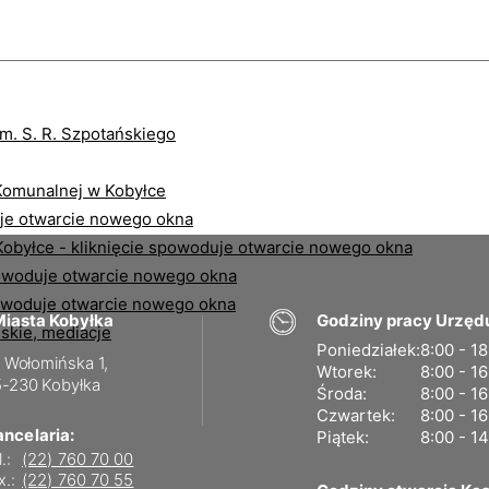
iasta Kobyłka
Godziny pracy Urzęd
Poniedziałek:
8:00 - 1
. Wołomińska 1,
Wtorek:
8:00 - 1
-230 Kobyłka
Środa:
8:00 - 1
Czwartek:
8:00 - 1
ancelaria:
Piątek:
8:00 - 1
l.:
(22) 760 70 00
x.:
(22) 760 70 55