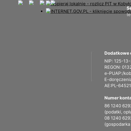
Se
te
Dodatkowe 
NIP: 125-13
REGON: 013
e-PUAP:/kob
E-doręczeni
AE:PL-64521
Numer kont
86 1240 629
(podatki, opł
08 1240 629
(gospodarka