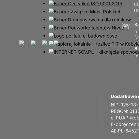
ul
05
K
te
fa
Se
te
Dodatkowe 
NIP: 125-13
REGON: 013
e-PUAP:/kob
E-doręczeni
AE:PL-64521