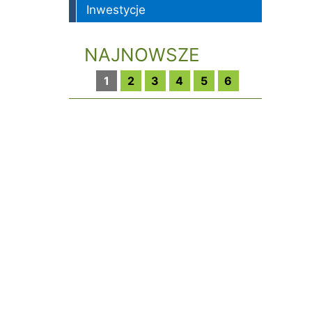
kacji
e
Inwestycje
goria
NAJNOWSZE
1
2
3
4
5
6