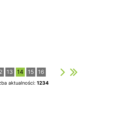
2
13
14
15
16
zba aktualności:
1234